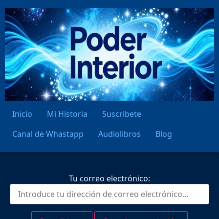
Inicio
Mi Historia
Suscribete
Canal de Whastapp
Audiolibros
Blog
Tu correo electrónico: