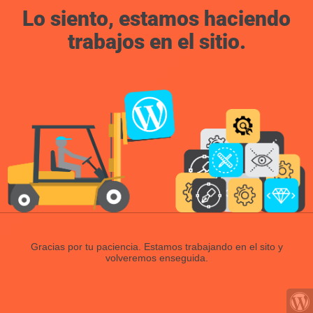
Lo siento, estamos haciendo
trabajos en el sitio.
Gracias por tu paciencia. Estamos trabajando en el sito y
volveremos enseguida.