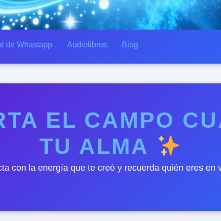
l de Whastapp
Audiolibros
Blog
TA EL CAMPO CU
TU ALMA
ta con la energía que te creó y recuerda quién eres en 