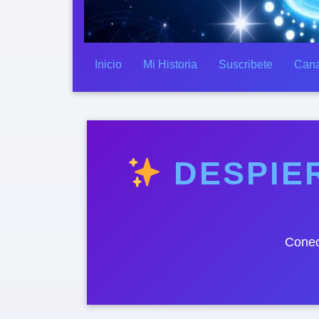
Inicio
Mi Historia
Suscribete
Cana
DESPIER
Conec