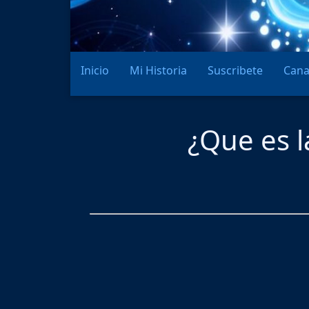
Inicio
Mi Historia
Suscribete
Cana
¿Que es l