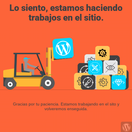
Lo siento, estamos haciendo
trabajos en el sitio.
Gracias por tu paciencia. Estamos trabajando en el sito y
volveremos enseguida.