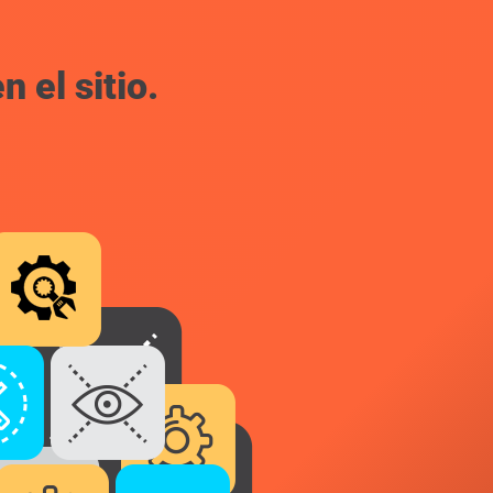
 el sitio.