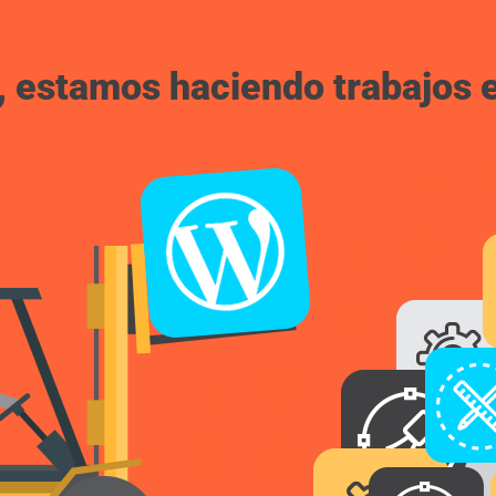
, estamos haciendo trabajos en