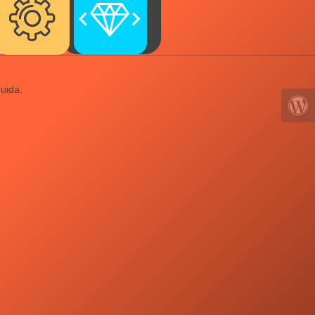
uida.