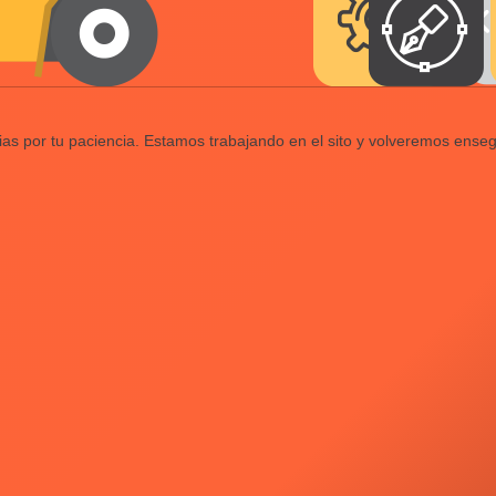
ias por tu paciencia. Estamos trabajando en el sito y volveremos enseg