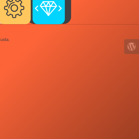
uida.