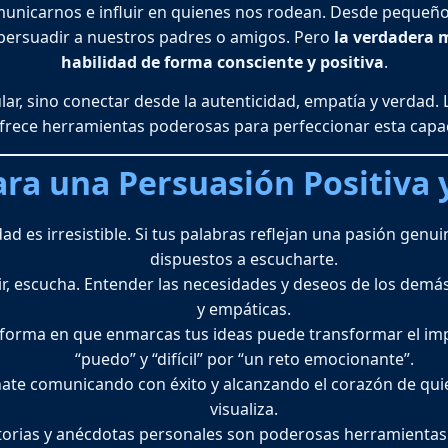
nicarnos e influir en quienes nos rodean. Desde pequeños
 persuadir a nuestros padres o amigos. Pero
la verdadera 
habilidad de forma consciente y positiva
.
ar, sino conectar desde la autenticidad, empatía y verdad.
frece herramientas poderosas para perfeccionar esta capa
ara una Persuasión Positiva y
idad es irresistible. Si tus palabras reflejan una pasión gen
dispuestos a escucharte.
uir, escucha. Entender las necesidades y deseos de los demá
y empáticas.
a forma en que enmarcas tus ideas puede transformar el im
“puedo” y “difícil” por “un reto emocionante”.
nate comunicando con éxito y alcanzando el corazón de qui
visualiza.
storias y anécdotas personales son poderosas herramientas