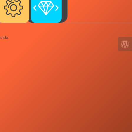
uida.