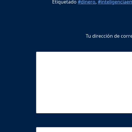
Etiquetado
#dinero
,
#inteligenciae
Tu dirección de corr