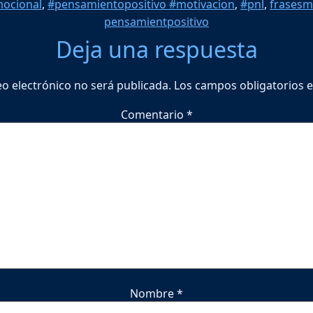
mocional
,
#pensamientopositivo #motivacion
,
#pnl
,
frasesm
pensamientpositivo
Deja una respuesta
eo electrónico no será publicada.
Los campos obligatorios 
Comentario
*
Nombre
*