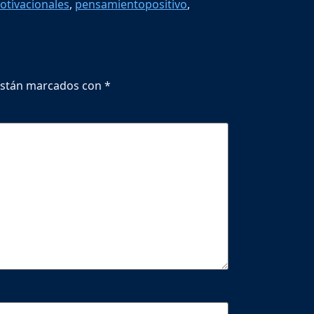
otivacionales
,
pensamientopositivo
,
están marcados con
*