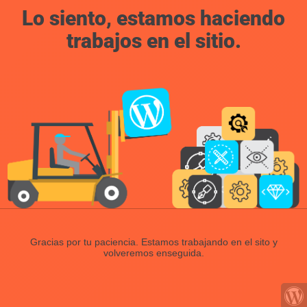
Lo siento, estamos haciendo
trabajos en el sitio.
Gracias por tu paciencia. Estamos trabajando en el sito y
volveremos enseguida.